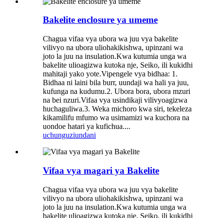
Bakelite enclosure ya umeme
Chagua vifaa vya ubora wa juu vya bakelite
vilivyo na ubora uliohakikishwa, upinzani wa
joto la juu na insulation.Kwa kutumia unga wa
bakelite ulioagizwa kutoka nje, Seiko, ili kukidhi
mahitaji yako yote.Vipengele vya bidhaa: 1.
Bidhaa ni laini bila burr, uundaji wa hali ya juu,
kufunga na kudumu.2. Ubora bora, ubora mzuri
na bei nzuri.Vifaa vya usindikaji vilivyoagizwa
huchaguliwa.3. Weka michoro kwa siri, tekeleza
kikamilifu mfumo wa usimamizi wa kuchora na
uondoe hatari ya kufichua....
uchunguzi
undani
Vifaa vya magari ya Bakelite
Chagua vifaa vya ubora wa juu vya bakelite
vilivyo na ubora uliohakikishwa, upinzani wa
joto la juu na insulation.Kwa kutumia unga wa
bakelite ulioagizwa kutoka nje, Seiko, ili kukidhi