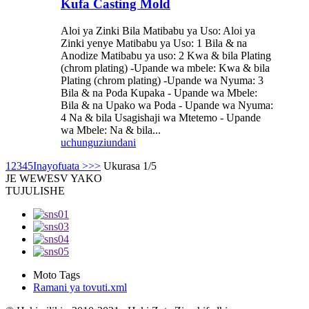
Kufa Casting Mold
Aloi ya Zinki Bila Matibabu ya Uso: Aloi ya
Zinki yenye Matibabu ya Uso: 1 Bila & na
Anodize Matibabu ya uso: 2 Kwa & bila Plating
(chrom plating) -Upande wa mbele: Kwa & bila
Plating (chrom plating) -Upande wa Nyuma: 3
Bila & na Poda Kupaka - Upande wa Mbele:
Bila & na Upako wa Poda - Upande wa Nyuma:
4 Na & bila Usagishaji wa Mtetemo - Upande
wa Mbele: Na & bila...
uchunguzi
undani
1
2
3
4
5
Inayofuata >
>>
Ukurasa 1/5
JE WEWE
SV YAKO
TUJULISHE
Moto Tags
Ramani ya tovuti.xml