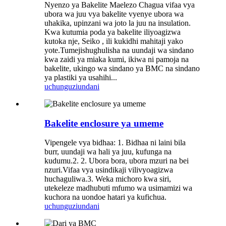
Nyenzo ya Bakelite Maelezo Chagua vifaa vya
ubora wa juu vya bakelite vyenye ubora wa
uhakika, upinzani wa joto la juu na insulation.
Kwa kutumia poda ya bakelite iliyoagizwa
kutoka nje, Seiko , ili kukidhi mahitaji yako
yote.Tumejishughulisha na uundaji wa sindano
kwa zaidi ya miaka kumi, ikiwa ni pamoja na
bakelite, ukingo wa sindano ya BMC na sindano
ya plastiki ya usahihi...
uchunguzi
undani
Bakelite enclosure ya umeme
Vipengele vya bidhaa: 1. Bidhaa ni laini bila
burr, uundaji wa hali ya juu, kufunga na
kudumu.2. 2. Ubora bora, ubora mzuri na bei
nzuri.Vifaa vya usindikaji vilivyoagizwa
huchaguliwa.3. Weka michoro kwa siri,
utekeleze madhubuti mfumo wa usimamizi wa
kuchora na uondoe hatari ya kufichua.
uchunguzi
undani