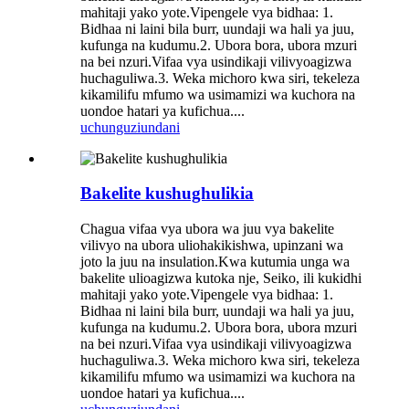
mahitaji yako yote.Vipengele vya bidhaa: 1.
Bidhaa ni laini bila burr, uundaji wa hali ya juu,
kufunga na kudumu.2. Ubora bora, ubora mzuri
na bei nzuri.Vifaa vya usindikaji vilivyoagizwa
huchaguliwa.3. Weka michoro kwa siri, tekeleza
kikamilifu mfumo wa usimamizi wa kuchora na
uondoe hatari ya kufichua....
uchunguzi
undani
Bakelite kushughulikia
Chagua vifaa vya ubora wa juu vya bakelite
vilivyo na ubora uliohakikishwa, upinzani wa
joto la juu na insulation.Kwa kutumia unga wa
bakelite ulioagizwa kutoka nje, Seiko, ili kukidhi
mahitaji yako yote.Vipengele vya bidhaa: 1.
Bidhaa ni laini bila burr, uundaji wa hali ya juu,
kufunga na kudumu.2. Ubora bora, ubora mzuri
na bei nzuri.Vifaa vya usindikaji vilivyoagizwa
huchaguliwa.3. Weka michoro kwa siri, tekeleza
kikamilifu mfumo wa usimamizi wa kuchora na
uondoe hatari ya kufichua....