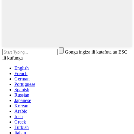
Gonga ingiza ili kutafuta au ESC
ili kufunga
English
French
German
Portuguese
Spanish
Russian
Japanese
Korean
Arabic
Irish
Greek
Turkish
Italian