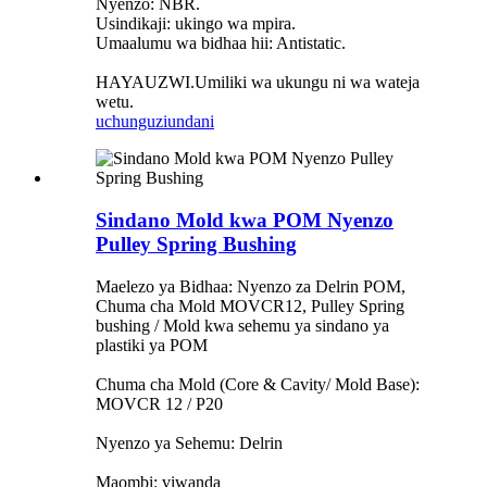
Nyenzo: NBR.
Usindikaji: ukingo wa mpira.
Umaalumu wa bidhaa hii: Antistatic.
HAYAUZWI.Umiliki wa ukungu ni wa wateja
wetu.
uchunguzi
undani
Sindano Mold kwa POM Nyenzo
Pulley Spring Bushing
Maelezo ya Bidhaa: Nyenzo za Delrin POM,
Chuma cha Mold MOVCR12, Pulley Spring
bushing / Mold kwa sehemu ya sindano ya
plastiki ya POM
Chuma cha Mold (Core & Cavity/ Mold Base):
MOVCR 12 / P20
Nyenzo ya Sehemu: Delrin
Maombi: viwanda