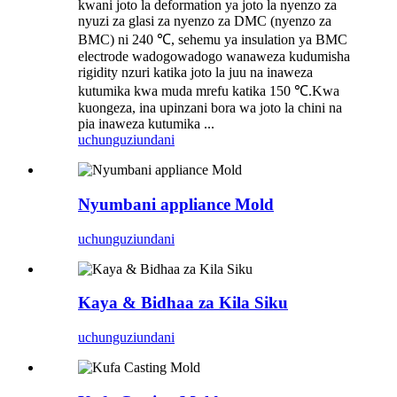
kwani joto la deformation ya joto la nyenzo za
nyuzi za glasi za nyenzo za DMC (nyenzo za
BMC) ni 240 ℃, sehemu ya insulation ya BMC
electrode wadogowadogo wanaweza kudumisha
rigidity nzuri katika joto la juu na inaweza
kutumika kwa muda mrefu katika 150 ℃.Kwa
kuongeza, ina upinzani bora wa joto la chini na
pia inaweza kutumika ...
uchunguzi
undani
Nyumbani appliance Mold
uchunguzi
undani
Kaya & Bidhaa za Kila Siku
uchunguzi
undani