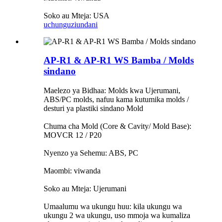
Soko au Mteja: USA
uchunguzi
undani
AP-R1 & AP-R1 WS Bamba / Molds
sindano
Maelezo ya Bidhaa: Molds kwa Ujerumani,
ABS/PC molds, nafuu kama kutumika molds /
desturi ya plastiki sindano Mold
Chuma cha Mold (Core & Cavity/ Mold Base):
MOVCR 12 / P20
Nyenzo ya Sehemu: ABS, PC
Maombi: viwanda
Soko au Mteja: Ujerumani
Umaalumu wa ukungu huu: kila ukungu wa
ukungu 2 wa ukungu, uso mmoja wa kumaliza