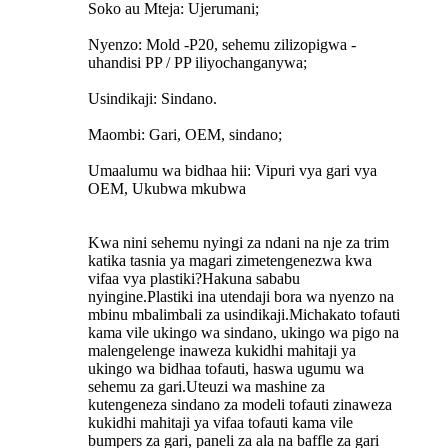
Soko au Mteja: Ujerumani;
Nyenzo: Mold -P20, sehemu zilizopigwa -
uhandisi PP / PP iliyochanganywa;
Usindikaji: Sindano.
Maombi: Gari, OEM, sindano;
Umaalumu wa bidhaa hii: Vipuri vya gari vya
OEM, Ukubwa mkubwa
Kwa nini sehemu nyingi za ndani na nje za trim
katika tasnia ya magari zimetengenezwa kwa
vifaa vya plastiki?Hakuna sababu
nyingine.Plastiki ina utendaji bora wa nyenzo na
mbinu mbalimbali za usindikaji.Michakato tofauti
kama vile ukingo wa sindano, ukingo wa pigo na
malengelenge inaweza kukidhi mahitaji ya
ukingo wa bidhaa tofauti, haswa ugumu wa
sehemu za gari.Uteuzi wa mashine za
kutengeneza sindano za modeli tofauti zinaweza
kukidhi mahitaji ya vifaa tofauti kama vile
bumpers za gari, paneli za ala na baffle za gari