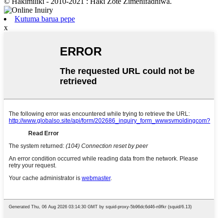
© Hakimiliki - 2010-2021 : Haki Zote Zimehifadhiwa.
Kutuma barua pepe
x