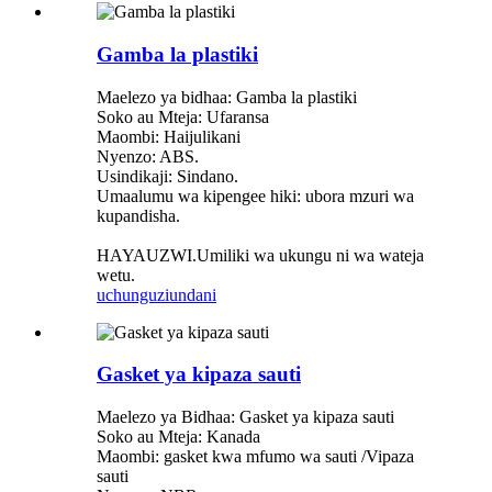
Gamba la plastiki
Maelezo ya bidhaa: Gamba la plastiki
Soko au Mteja: Ufaransa
Maombi: Haijulikani
Nyenzo: ABS.
Usindikaji: Sindano.
Umaalumu wa kipengee hiki: ubora mzuri wa
kupandisha.
HAYAUZWI.Umiliki wa ukungu ni wa wateja
wetu.
uchunguzi
undani
Gasket ya kipaza sauti
Maelezo ya Bidhaa: Gasket ya kipaza sauti
Soko au Mteja: Kanada
Maombi: gasket kwa mfumo wa sauti /Vipaza
sauti