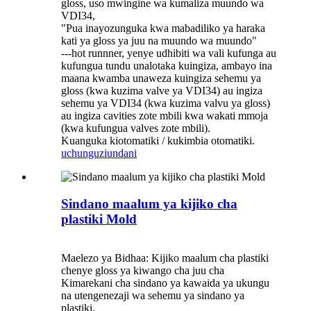
gloss, uso mwingine wa kumaliza muundo wa
VDI34,
"Pua inayozunguka kwa mabadiliko ya haraka
kati ya gloss ya juu na muundo wa muundo"
---hot runnner, yenye udhibiti wa vali kufunga au
kufungua tundu unalotaka kuingiza, ambayo ina
maana kwamba unaweza kuingiza sehemu ya
gloss (kwa kuzima valve ya VDI34) au ingiza
sehemu ya VDI34 (kwa kuzima valvu ya gloss)
au ingiza cavities zote mbili kwa wakati mmoja
(kwa kufungua valves zote mbili).
Kuanguka kiotomatiki / kukimbia otomatiki.
uchunguzi
undani
Sindano maalum ya kijiko cha
plastiki Mold
Maelezo ya Bidhaa: Kijiko maalum cha plastiki
chenye gloss ya kiwango cha juu cha
Kimarekani cha sindano ya kawaida ya ukungu
na utengenezaji wa sehemu ya sindano ya
plastiki.