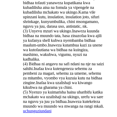
bidhaa tofauti yanaweza kupatikana kwa
kubadilisha aina na fomula ya vipengele na
kubadilisha mchakato wa ukingo.Kama vile
upinzani kutu, insulation, insulation joto, sifuri
shrinkage, kunyumbulika, chini msongamano,
nguvu ya juu, darasa uso, antistatic, nk.
(3) Unyevu mzuri wa ukingo.Inaweza kuunda
bidhaa na muundo tata, hasa zinazofaa kwa ajili
ya kufanya shell kubwa nyembamba bidhaa
maalum-umbo.Inaweza kutambua kazi za unene
wa kutofautiana wa bidhaa na kuingiza,
mashimo, wakubwa, vigumu, nyuzi na
kadhalika.
(4) Bidhaa ni angavu na safi ndani na nje na saizi
sahihi.Inafaa kwa kutengeneza sehemu za
pembeni za magari, sehemu za umeme, sehemu
za mitambo, vyombo vya kuzuia kutu na bidhaa
zingine.Inafaa kwa uzalishaji wa kiwango
kikubwa na gharama ya chini.
(5) Nyenzo ya kuimarisha haina uharibifu katika
mchakato wa uzalishaji na ukingo, urefu wa sare
na nguvu ya juu ya bidhaa.Inaweza kutekeleza
muundo wa muundo wa mwanga na rangi mkali.
uchunguzi
undani