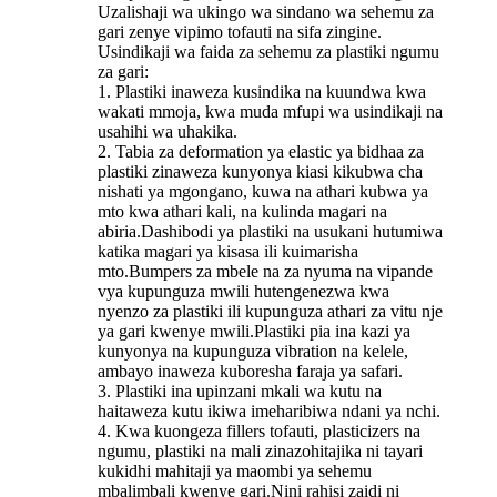
Uzalishaji wa ukingo wa sindano wa sehemu za
gari zenye vipimo tofauti na sifa zingine.
Usindikaji wa faida za sehemu za plastiki ngumu
za gari:
1. Plastiki inaweza kusindika na kuundwa kwa
wakati mmoja, kwa muda mfupi wa usindikaji na
usahihi wa uhakika.
2. Tabia za deformation ya elastic ya bidhaa za
plastiki zinaweza kunyonya kiasi kikubwa cha
nishati ya mgongano, kuwa na athari kubwa ya
mto kwa athari kali, na kulinda magari na
abiria.Dashibodi ya plastiki na usukani hutumiwa
katika magari ya kisasa ili kuimarisha
mto.Bumpers za mbele na za nyuma na vipande
vya kupunguza mwili hutengenezwa kwa
nyenzo za plastiki ili kupunguza athari za vitu nje
ya gari kwenye mwili.Plastiki pia ina kazi ya
kunyonya na kupunguza vibration na kelele,
ambayo inaweza kuboresha faraja ya safari.
3. Plastiki ina upinzani mkali wa kutu na
haitaweza kutu ikiwa imeharibiwa ndani ya nchi.
4. Kwa kuongeza fillers tofauti, plasticizers na
ngumu, plastiki na mali zinazohitajika ni tayari
kukidhi mahitaji ya maombi ya sehemu
mbalimbali kwenye gari.Nini rahisi zaidi ni