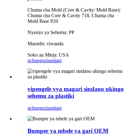
Chuma cha Mold (Core & Cavity/ Mold Base):
Chuma cha Core & Cavity 718, Chuma cha
Mold Base P20
Nyenzo ya Sehemu: PP
Maombi: viwanda
Soko au Mteja: USA
uchunguzi
undani
vipengele vya magari sindano ukingo
sehemu za plastiki
uchunguzi
undani
Bumper ya mbele ya gari OEM