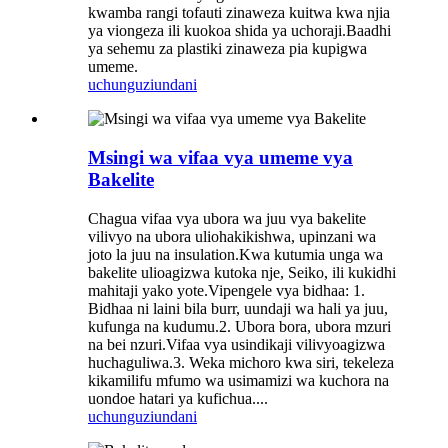
kwamba rangi tofauti zinaweza kuitwa kwa njia
ya viongeza ili kuokoa shida ya uchoraji.Baadhi
ya sehemu za plastiki zinaweza pia kupigwa
umeme.
uchunguzi
undani
Msingi wa vifaa vya umeme vya
Bakelite
Chagua vifaa vya ubora wa juu vya bakelite
vilivyo na ubora uliohakikishwa, upinzani wa
joto la juu na insulation.Kwa kutumia unga wa
bakelite ulioagizwa kutoka nje, Seiko, ili kukidhi
mahitaji yako yote.Vipengele vya bidhaa: 1.
Bidhaa ni laini bila burr, uundaji wa hali ya juu,
kufunga na kudumu.2. Ubora bora, ubora mzuri
na bei nzuri.Vifaa vya usindikaji vilivyoagizwa
huchaguliwa.3. Weka michoro kwa siri, tekeleza
kikamilifu mfumo wa usimamizi wa kuchora na
uondoe hatari ya kufichua....
uchunguzi
undani