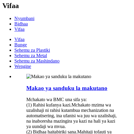
Vifaa
Nyumbani
Bidhaa
Vifaa
Vifaa
Bunge
Sehemu za Plastiki
Sehemu za Metal
Sehemu za Mashindano
Wengine
Makao ya sanduku la makutano
Mchakato wa BMC una sifa ya:
(1) Rahisi kufanya kazi.Mchakato mzima wa
uzalishaji ni rahisi kutambua mechanization na
automatisering, ina ufanisi wa juu wa uzalishaji,
na inaboresha mazingira ya kazi na hali ya kazi
ya uundaji wa mvua.
(2) Bidhaa haitabiriki sana.Mahitaji tofauti ya