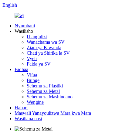
English
Nyumbani
Wasilisho
Utangulizi
Wanachama wa SV
Ziara ya Kiwanda
Chati ya Shirika la SV
Vyeti
Faida ya SV
Bidhaa
Vifaa
Bunge
Sehemu za Plastiki
Sehemu za Metal
Sehemu za Mashindano
Wengine
Habari
Maswali Yanayoulizwa Mara kwa Mara
Wasiliana nasi