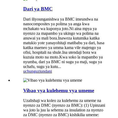
Dari ya BMC
Dari iliyounganishwa ya BMC imeundwa na
nanocomposites ya polima ya anga kwa
mchakato wa kuponya joto.Ni aina mpya ya
nyenzo za mapambo ya ukingo wa polima na
anuwai ya mali bora.Inaweza kutumika katika
matukio yote yanayohitaji matibabu ya dari, hasa
katika maeneo ya umma kama vile majengo ya
ofisi, hospitali na shule.Ina utendaji bora wa
kuzuia moto na moto.Kwa soko la mapambo ya
nyumba, dari ya BMC ni sugu ya maji, sugu ya
uchafu, sugu ya kutu...
uchunguzi
undani
Vibao vya kulehemu vya umeme
Uzalishaji wa koleo za kulehemu za umeme na
nyenzo za DMC (nyenzo za BMC): (1) Upinzani
wa joto la juu la sehemu za insulation za nyenzo
za DMC (nyenzo za BMC) kishikilia umeme: