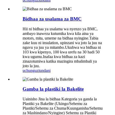
uchunguzi
undani
Bidhaa za usalama za BMC
Hii ni bidhaa ya usalama wa nyenzo ya BMC,
ambayo inaweza kutumika kwa kila aina ya
motors, mita, umeme na bidhaa nyingine.Tabia
zake kuu ni insulation, upinzani wa joto la juu na
nguvu ya juu ya mitambo.Ukubwa wa bidhaa ni
103 kwa kipenyo, 100 kwa urefu na 30 hadi 50
kwa ugumu.Inafaa kwa bidhaa za kazi
zinazotumiwa katika mazingira mbalimbali ya
joto la juu.
uchunguzi
undani
Gamba la plastiki la Bakelite
Uainisho Jina la bidhaa Kategoria ya ganda la
Plastiki ya Bakelite (Ukingo/Sehemu za
Plastiki/Sehemu za Chuma/Kuunganisha/Sehemu
za Mashindano/Nyingine) Sehemu za Plastiki