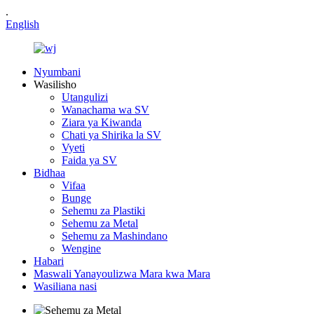
.
English
Nyumbani
Wasilisho
Utangulizi
Wanachama wa SV
Ziara ya Kiwanda
Chati ya Shirika la SV
Vyeti
Faida ya SV
Bidhaa
Vifaa
Bunge
Sehemu za Plastiki
Sehemu za Metal
Sehemu za Mashindano
Wengine
Habari
Maswali Yanayoulizwa Mara kwa Mara
Wasiliana nasi